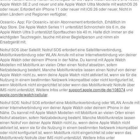
Apple Watch SE 2 und neuer und alle Apple Watch Ultra Modelle mit watchOS 26
oder neuer. Erfordert ein iPhone 11 oder neuer mit iOS 26 oder neuer. Nicht in
allen Ländern und Regionen verfügbar.
Oceanic+ App:
Für Oceanic+ ist ein Abonnement erforderlich. Erhältlich im
App Store. Die Apple Watch Series 11 unterstützt Schnorcheln bis 6 m, die
Apple Watch Ultra 3 unterstützt Sporttauchen bis 40 m. Halte dich immer an die
wichtigsten Tauchregeln, tauche mit einer Begleitperson und nimm ein
Ersatzgerät mit.
Notruf SOS über Satellit:
Notruf SOS erfordert eine Satellitenverbindung,
Mobilfunkverbindung oder WLAN Anrufe mit einer Internetverbindung von deiner
Apple Watch oder deinem iPhone in der Nähe. Du kannst mit Apple Watch
Modellen mit Mobilfunk an vielen Orten einen Notruf absetzen, sofern
Netzabdeckung besteht. Manche Mobilfunknetze lassen einen Notruf von deiner
Apple Watch nicht zu, wenn deine Apple Watch nicht aktiviert ist, wenn sie für die
Nutzung in einem bestimmten Netzwerk inkompatibel oder nicht konfiguriert ist,
wenn Mobilfunk nicht eingerichtet ist oder wenn das Mobilfunknetz Notrufe über
IMS nicht unterstützt. Weitere Infos unter
support.apple.com/de-de/108374
und
apple.com/de/watch/cellular
.
Notruf SOS:
Notruf SOS erfordert eine Mobilfunkverbindung oder WLAN Anrufe mit
einer Internetverbindung von deiner Apple Watch oder deinem iPhone in der
Nähe. Du kannst mit Apple Watch Modellen mit Mobilfunk an vielen Orten einen
Notruf absetzen, sofern Netzabdeckung besteht. Manche Mobilfunknetze lassen
einen Notruf von deiner Apple Watch nicht zu, wenn deine Apple Watch nicht
aktiviert ist, wenn sie für die Nutzung in einem bestimmten Netzwerk inkompatibel
oder nicht konfiguriert ist, wenn Mobilfunk nicht eingerichtet ist oder wenn das
Mobilfunknetz Notrufe über IMS nicht unterstützt. Weitere Infos unter