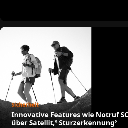
Sicherheit
Innovative Features wie Notruf S
über Satellit,
Siehe rechtliche Hin
Sturzerkennung
Sie
◊
◊