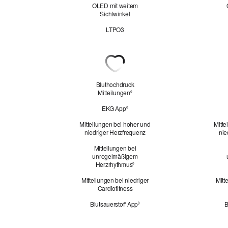
OLED mit weitem
Sichtwinkel
LTPO3
Herzgesundheit
Bluthochdruck
Mitteilungen
Siehe
◊
rechtliche
EKG App
Siehe
◊
Hinweise.
rechtliche
Mitteilungen bei hoher und
Mitte
Hinweise.
niedriger Herzfrequenz
nie
Mitteilungen bei
unregelmäßigem
Herzrhythmus
Siehe
◊
rechtliche
Mitteilungen bei niedriger
Mitt
Hinweise.
Cardio­fitness
Blutsauerstoff App
B
Siehe
◊
rechtliche
Hinweise.