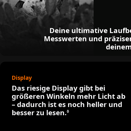
Deine ultimative Laufbe
Messwerten und präzisem
deinem
Display
Das riesige Display gibt bei
größeren Winkeln mehr Licht ab
– dadurch ist es noch heller und
besser zu lesen.
Siehe rechtliche 
◊