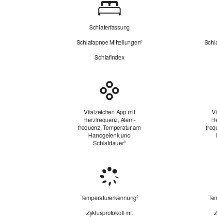
Schlaf
Schlaferfassung
Schlafapnoe Mitteilungen
Schl
Siehe
◊
rechtliche
Schlafindex
Hinweise.
Vitalzeichen
Vitalzeichen App mit
Vi
Herzfrequenz, Atem­
He
frequenz, Temperatur am
freq
Handgelenk und
Schlafdauer
Siehe
◊
rechtliche
Hinweise.
Weibliche
Gesundheit
Temperaturerkennung
Te
Siehe
◊
rechtliche
Zyklusprotokoll mit
Z
Hinweise.