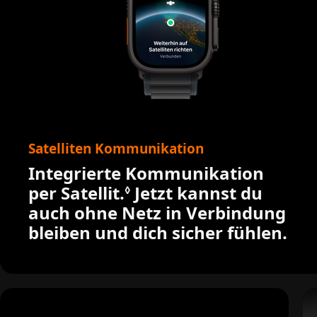
Satelliten Kommunikation
Integrierte Kommuni­kation
per Satellit.
Siehe rechtliche Hinw
Jetzt kannst du
◊
auch ohne Netz in Verbin­dung
bleiben und dich sicher fühlen.