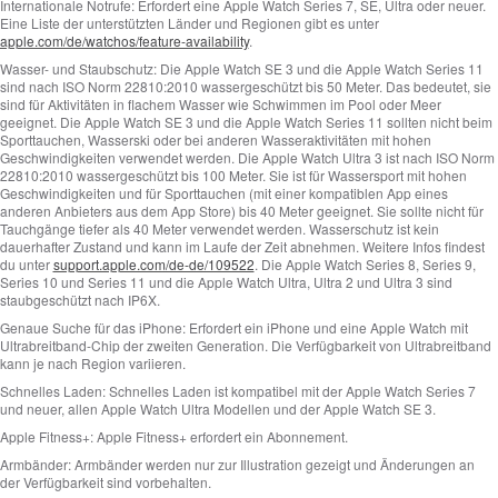
Internationale Notrufe:
Erfordert eine Apple Watch Series 7, SE, Ultra oder neuer.
Eine Liste der unterstützten Länder und Regionen gibt es unter
apple.com/de/watchos/feature‑availability
.
Wasser- und Staubschutz:
Die Apple Watch SE 3 und die Apple Watch Series 11
sind nach ISO Norm 22810:2010 wassergeschützt bis 50 Meter. Das bedeutet, sie
sind für Aktivitäten in flachem Wasser wie Schwimmen im Pool oder Meer
geeignet. Die Apple Watch SE 3 und die Apple Watch Series 11 sollten nicht beim
Sporttauchen, Wasserski oder bei anderen Wasseraktivitäten mit hohen
Geschwindigkeiten verwendet werden. Die Apple Watch Ultra 3 ist nach ISO Norm
22810:2010 wassergeschützt bis 100 Meter. Sie ist für Wassersport mit hohen
Geschwindigkeiten und für Sporttauchen (mit einer kompatiblen App eines
anderen Anbieters aus dem App Store) bis 40 Meter geeignet. Sie sollte nicht für
Tauchgänge tiefer als 40 Meter verwendet werden. Wasserschutz ist kein
dauerhafter Zustand und kann im Laufe der Zeit abnehmen. Weitere Infos findest
du unter
support.apple.com/de‑de/109522
. Die Apple Watch Series 8, Series 9,
Series 10 und Series 11 und die Apple Watch Ultra, Ultra 2 und Ultra 3 sind
staubgeschützt nach IP6X.
Genaue Suche für das iPhone:
Erfordert ein iPhone und eine Apple Watch mit
Ultrabreitband-Chip der zweiten Generation. Die Verfügbarkeit von Ultrabreitband
kann je nach Region variieren.
Schnelles Laden:
Schnelles Laden ist kompatibel mit der Apple Watch Series 7
und neuer, allen Apple Watch Ultra Modellen und der Apple Watch SE 3.
Apple Fitness+:
Apple Fitness+ erfordert ein Abonnement.
Armbänder:
Armbänder werden nur zur Illustration gezeigt und Änderungen an
der Verfügbarkeit sind vorbehalten.