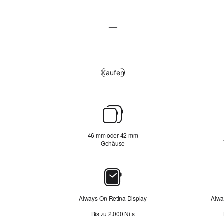
Edelstahl
—
Edelstahl
nicht
zutreffend
Kaufen
Kaufen
Gehäusegröße
46 mm oder 42 mm
Gehäuse
Display
Always‑On Retina Display
Alwa
Bis zu 2.000 Nits