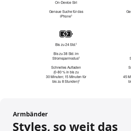
On‑Device Siri
Genaue Suche für das
Ge
iPhone
Siehe
◊
rechtliche
Hinweise.
Strom­
versorgung
und
Bis zu 24 Std.
Siehe
◊
rechtliche
Batterie­
Bis zu 38 Std. im
Hinweise.
laufzeit
Stromsparmodus
Siehe
◊
rechtliche
Schnelles Aufladen
S
Hinweise.
(0‑80 % in bis zu
30 Minuten; 15 Minuten für
45 Mi
bis zu 8 Stunden)
b
Siehe
◊
rechtliche
Hinweise.
Armbänder
Styles, so weit das