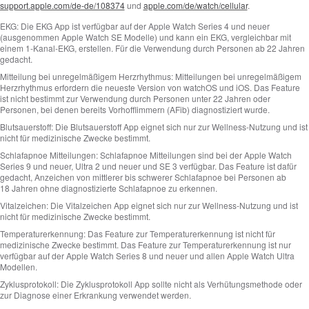
support.apple.com/de-de/108374
und
apple.com/de/watch/cellular
.
EKG:
Die EKG App ist verfügbar auf der Apple Watch Series 4 und neuer
(ausgenommen Apple Watch SE Modelle) und kann ein EKG, vergleichbar mit
einem 1‑Kanal‑EKG, erstellen. Für die Verwendung durch Personen ab 22 Jahren
gedacht.
Mitteilung bei unregelmäßigem Herzrhythmus:
Mitteilungen bei unregelmäßigem
Herzrhythmus erfordern die neueste Version von watchOS und iOS. Das Feature
ist nicht bestimmt zur Verwendung durch Personen unter 22 Jahren oder
Personen, bei denen bereits Vorhofflimmern (AFib) diagnostiziert wurde.
Blutsauerstoff:
Die Blutsauerstoff App eignet sich nur zur Wellness-Nutzung und ist
nicht für medizinische Zwecke bestimmt.
Schlafapnoe Mitteilungen:
Schlafapnoe Mitteilungen sind bei der Apple Watch
Series 9 und neuer, Ultra 2 und neuer und SE 3 verfügbar. Das Feature ist dafür
gedacht, Anzeichen von mittlerer bis schwerer Schlafapnoe bei Personen ab
18 Jahren ohne diagnostizierte Schlafapnoe zu erkennen.
Vitalzeichen:
Die Vitalzeichen App eignet sich nur zur Wellness-Nutzung und ist
nicht für medizinische Zwecke bestimmt.
Temperaturerkennung:
Das Feature zur Temperaturerkennung ist nicht für
medizinische Zwecke bestimmt. Das Feature zur Temperaturerkennung ist nur
verfügbar auf der Apple Watch Series 8 und neuer und allen Apple Watch Ultra
Modellen.
Zyklusprotokoll:
Die Zyklusprotokoll App sollte nicht als Verhütungsmethode oder
zur Diagnose einer Erkrankung verwendet werden.