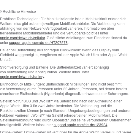
◊
Rechtliche Hinweise
Drahtlose Technologien:
Für Mobilfunkdienste ist ein Mobilfunktarif erforderlich.
Weitere Infos gibt es beim jeweiligen Mobilfunkanbieter. Die Verbindung kann
abhängig von der Netzwerk-Verfügbarkeit variieren. Informationen über
teilnehmende Mobilfunkanbieter und die Verfügbarkeit gibt es unter
apple.com/de/watch/cellular
. Zusätzliche Anleitungen zum Einrichten findest du
unter
support.apple.com/de-de/HT207578
.
Heller bei Betrachtung aus schrägen Blickwinkeln:
Wenn das Display vom
Sichtfeld weggeneigt ist, verglichen mit der Apple Watch Ultra oder Apple Watch
Ultra 2.
Stromversorgung und Batterie:
Die Batterielaufzeit variiert abhängig
von Verwendung und Konfiguration. Weitere Infos unter
apple.com/de/watch/battery
.
Bluthochdruck Mitteilungen:
Bluthochdruck Mitteilungen sind nicht bestimmt
zur Verwendung durch Personen unter 22 Jahren, Personen, bei denen bereits
chronischer Bluthochdruck (Hypertonie) diagnostiziert wurde, oder Schwangere.
Satellit:
Notruf SOS und „Wo ist?“ via Satellit sind nach der Aktivierung einer
Apple Watch Ultra 3 für zwei Jahre kostenlos. Die Verbindung und die
Reaktionszeiten können je nach Standort, Umgebungs­bedingungen und anderen
Faktoren variieren. „Wo ist?“ via Satellit erfordert einen Mobilfunktarif. Die
Satellitenverbindung wird durch Globalstar und seine verbundenen Unternehmen
bereitgestellt. Weitere Infos unter
support.apple.com/de-de/123924
.
Offline-Karten:
Offline-Karten ist verfügbar für die Apple Watch Series 6 und neuer,