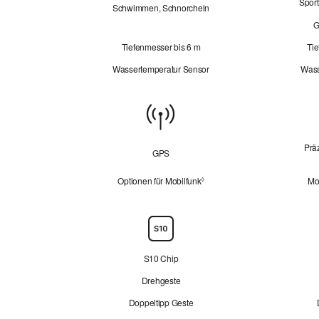
Sport
Schwimmen, Schnorcheln
G
Tiefenmesser bis 6 m
Ti
Wassertemperatur Sensor
Wass
Konnektivität
Prä
GPS
Optionen für Mobilfunk
Mob
Siehe
◊
rechtliche
Hinweise.
Chip
S10 Chip
Drehgeste
Doppeltipp Geste