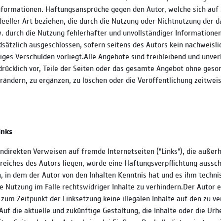
Informationen. Haftungsansprüche gegen den Autor, welche sich auf
ideeller Art beziehen, die durch die Nutzung oder Nichtnutzung der 
. durch die Nutzung fehlerhafter und unvollständiger Informatione
sätzlich ausgeschlossen, sofern seitens des Autors kein nachweisli
iges Verschulden vorliegt.Alle Angebote sind freibleibend und unver
drücklich vor, Teile der Seiten oder das gesamte Angebot ohne geso
rändern, zu ergänzen, zu löschen oder die Veröffentlichung zeitwei
inks
indirekten Verweisen auf fremde Internetseiten ("Links"), die außer
eiches des Autors liegen, würde eine Haftungsverpflichtung aussch
en, in dem der Autor von den Inhalten Kenntnis hat und es ihm techn
 Nutzung im Falle rechtswidriger Inhalte zu verhindern.Der Autor e
 zum Zeitpunkt der Linksetzung keine illegalen Inhalte auf den zu v
uf die aktuelle und zukünftige Gestaltung, die Inhalte oder die Ur