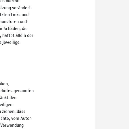
ich hiermit
setzung verändert
tzten Links und
sionsforen und
ür Schäden, die
haftet allein der
e jeweilige
iken,
gebotes genannten
ränkt den
eiligen
 ziehen, dass
ichte, vom Autor
er Verwendung