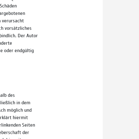
 Schäden
dargebotenen
n verursacht
ch vorsätzliches
bindlich. Der Autor
nderte
se oder endgültig
halb des
ließlich in dem
isch möglich und
rklärt hiermit
erlinkenden Seiten
heberschaft der