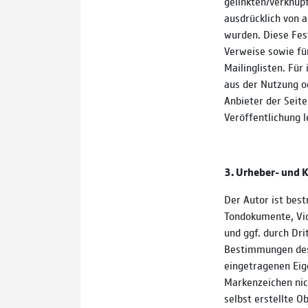
gelinkten/verknüpf
ausdrücklich von a
wurden. Diese Fest
Verweise sowie fü
Mailinglisten. Für
aus der Nutzung o
Anbieter der Seite
Veröffentlichung l
3. Urheber- und 
Der Autor ist best
Tondokumente, Vid
und ggf. durch Dr
Bestimmungen des 
eingetragenen Eig
Markenzeichen nic
selbst erstellte O