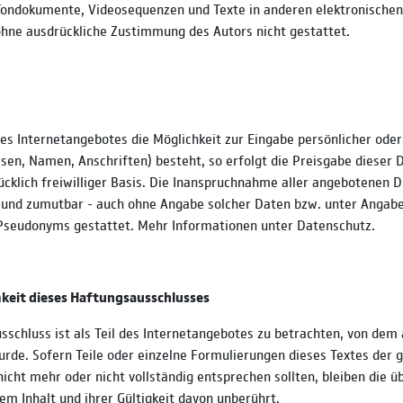
 Tondokumente, Videosequenzen und Texte in anderen elektronische
 ohne ausdrückliche Zustimmung des Autors nicht gestattet.
es Internetangebotes die Möglichkeit zur Eingabe persönlicher oder
sen, Namen, Anschriften) besteht, so erfolgt die Preisgabe dieser 
cklich freiwilliger Basis. Die Inanspruchnahme aller angebotenen Di
 und zumutbar - auch ohne Angabe solcher Daten bzw. unter Angab
Pseudonyms gestattet. Mehr Informationen unter Datenschutz.
keit dieses Haftungsausschlusses
schluss ist als Teil des Internetangebotes zu betrachten, von dem 
urde. Sofern Teile oder einzelne Formulierungen dieses Textes der 
nicht mehr oder nicht vollständig entsprechen sollten, bleiben die üb
m Inhalt und ihrer Gültigkeit davon unberührt.