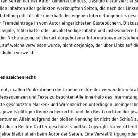
ten Seiten hat der Autor keinerlei Einfluss. Deshalb distanziert er s
llen Inhalten aller gelinkten /verknüpften Seiten, die nach der Link
stellung gilt für alle innerhalb des eigenen Internetangebotes gese
r Fremdeinträge in vom Autor eingerichteten Gästebüchern, Diskus
 illegale, fehlerhafte oder unvollständige Inhalte und insbesondere f
der Nichtnutzung solcherart dargebotener Informationen entstehen, 
, auf welche verwiesen wurde, nicht derjenige, der über Links auf di
ediglich verweist.
Kennzeichenrecht
rebt, in allen Publikationen die Urheberrechte der verwendeten Graf
eosequenzen und Texte zu beachten.Alle innerhalb des Internetan
itte geschützten Marken- und Warenzeichen unterliegen uneingesch
jeweils gültigen Kennzeichenrechts und den Besitzrechten der jew
entümer. Allein aufgrund der bloßen Nennung ist nicht der Schluß zu
ht durch Rechte Dritter geschützt sind!Das Copyright für veröffentl
bjekte bleibt allein beim Autor der Seiten. Eine Vervielfältigung od